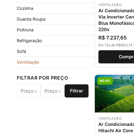
VENTILAÇÃO
Cozinha
Ar Condicionado
Via Inverter Car
Guarda Roupa
Btus Monofásic
220v
Poltrona
R$ 7.237,65
Refrigeração
Em 12x de R$603,14 
Sofá
Compr
Ventilação
FILTRAR POR PREÇO
NOVO
Filtrar
Preço mínimo
Preço máximo
VENTILAÇÃO
Ar Condicionad
Hitachi Air Cor