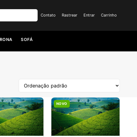
Contato
Rastrear
Entrar
Carrinho
TRONA
SOFÁ
NOVO