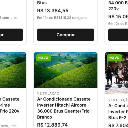
Btus
34.000 B
220v
R$ 13.384,55
R$ 15.0
3 sem juros
Em 12x de R$1.115,38 sem juros
Em 12x de R
ar
Comprar
NOVO
NOVO
VENTILAÇÃO
o Cassete
Ar Condicionado Cassete
VENTILAÇ
prime
Inverter Hitachi Aircore
Ar Condi
Frio 220v
36.000 Btus Quente/Frio
Inverter 
Branco
Btus R-2 
R$ 12.889,74
R$ 7.60
 sem juros