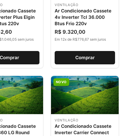
ÃO
VENTILAÇÃO
cionado Cassete
Ar Condicionado Cassete
verter Plus Elgin
4v Inverter Tcl 36.000
tus 220v
Btus Frio 220v
52,60
R$ 9.320,00
$1.046,05 sem juros
Em 12x de R$776,67 sem juros
Comprar
Comprar
NOVO
ÃO
VENTILAÇÃO
cionado Cassete
Ar Condicionado Cassete
 360 LG Round
Inverter Carrier Connect