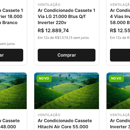
VENTILAÇÃO
VENTILAÇ
 Cassete 1
Ar Condicionado Cassete 1
Ar Condi
rier 18.000
Via LG 21.000 Btus Q/f
4 Vias In
o Branco
Inverter 220v
58.000 B
R$ 12.889,74
R$ 12.5
Em 12x de R$1.074,15 sem juros
Em 12x de R
sem juros
ar
Comprar
NOVO
NOVO
VENTILAÇÃO
VENTILAÇ
o Cassete
Ar Condicionado Cassete
Ar Condi
e 48.000
Hitachi Air Core 55.000
Inverter