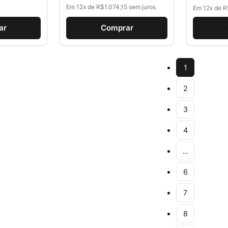
Em 12x de R$1.074,15 sem juros
Em 12x de R
ar
Comprar
1
2
3
4
…
6
7
8