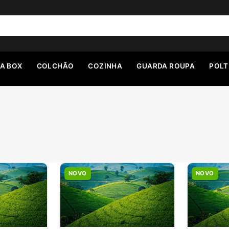
A BOX
COLCHÃO
COZINHA
GUARDA ROUPA
POL
NOVO
NOVO