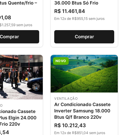
tus Quente/frio –
36.000 Btus Só Frio
R$ 11.461,84
91,08
Em 12x de R$955,15 sem juros
$1.257,59 sem juros
Comprar
Comprar
NOVO
VENTILAÇÃO
Ar Condicionado Cassete
ÃO
Inverter Samsung 18.000
cionado Cassete
Btus Q/f Branco 220v
Plus Elgin 24.000
Frio 220v
R$ 10.212,43
4,54
Em 12x de R$851,04 sem juros