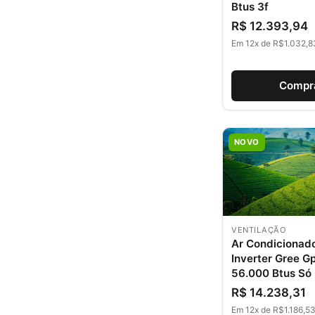
Btus 3f
R$ 12.393,94
Em 12x de R$1.032,8
Compr
NOVO
VENTILAÇÃO
Ar Condicionad
Inverter Gree G
56.000 Btus Só 
R$ 14.238,31
Em 12x de R$1.186,53