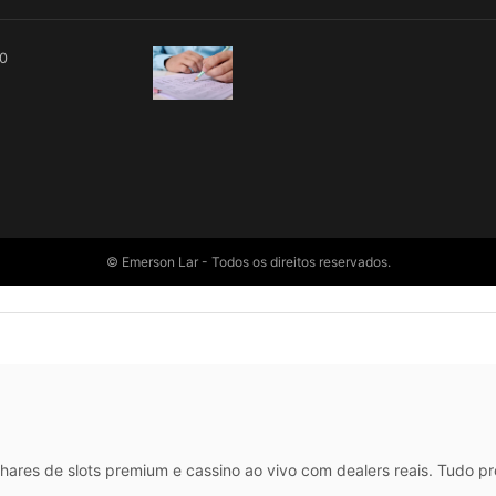
00
© Emerson Lar - Todos os direitos reservados.
hares de slots premium e cassino ao vivo com dealers reais. Tudo p