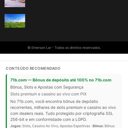
© Emerson Lar - Todos os direitos reservados.
CONTEÚDO RECOMENDADO
71b.com — Bônus de depósito até 100% no 71b.com
Bônus, Slots e Apostas com Segurança
Slots premium e cassino ao vivo com PIX
No 71b.com, você encontra bônus de depósito
recorrentes, milhares de slots premium e cassino ao vivo
com dealers reais. Tudo protegido por criptografia SSL
256-bit e em conformidade com a LGPD.
Jogos:
Slots, Cassino Ao Vivo, Apostas Esportivas ·
Bônus:
Bônus