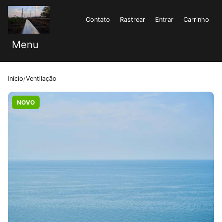
Contato
Rastrear
Entrar
Carrinho
Menu
Início
/
Ventilação
NOVO