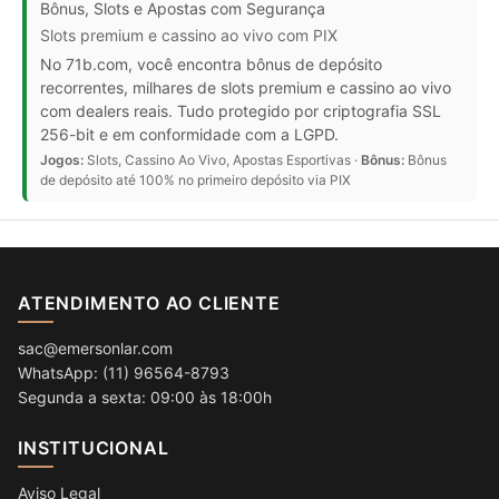
Bônus, Slots e Apostas com Segurança
Slots premium e cassino ao vivo com PIX
No 71b.com, você encontra bônus de depósito
recorrentes, milhares de slots premium e cassino ao vivo
com dealers reais. Tudo protegido por criptografia SSL
256-bit e em conformidade com a LGPD.
Jogos:
Slots, Cassino Ao Vivo, Apostas Esportivas ·
Bônus:
Bônus
de depósito até 100% no primeiro depósito via PIX
ATENDIMENTO AO CLIENTE
sac@emersonlar.com
WhatsApp: (11) 96564-8793
Segunda a sexta: 09:00 às 18:00h
INSTITUCIONAL
Aviso Legal