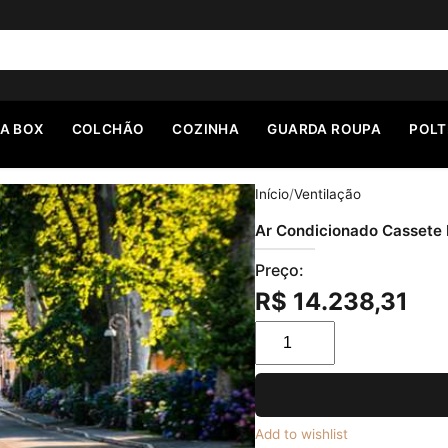
A BOX
COLCHÃO
COZINHA
GUARDA ROUPA
POL
Início
/
Ventilação
Ar Condicionado Cassete 
Preço:
R$
14.238,31
Ar Condicionado Cassete
Add to wishlist