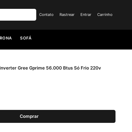
Contato
Rastrear
Entrar
Carrinho
TRONA
SOFÁ
Inverter Gree Gprime 56.000 Btus Só Frio 220v
 Inverter Gree Gprime 56.000 Btus Só Frio 220v quantidad
Comprar