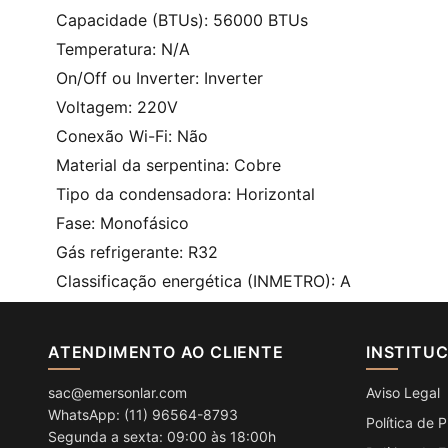
Capacidade (BTUs): 56000 BTUs
Temperatura: N/A
On/Off ou Inverter: Inverter
Voltagem: 220V
Conexão Wi-Fi: Não
Material da serpentina: Cobre
Tipo da condensadora: Horizontal
Fase: Monofásico
Gás refrigerante: R32
Classificação energética (INMETRO): A
ATENDIMENTO AO CLIENTE
INSTITU
sac@emersonlar.com
Aviso Legal
WhatsApp: (11) 96564-8793
Política de 
Segunda a sexta: 09:00 às 18:00h