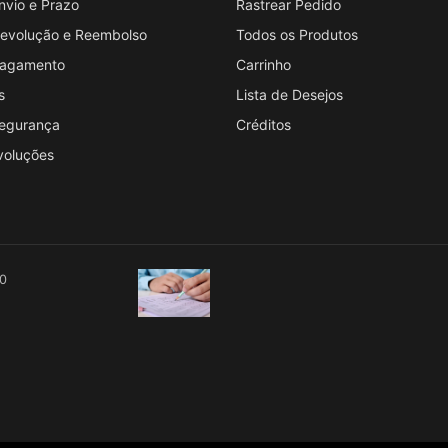
Envio e Prazo
Rastrear Pedido
 Devolução e Reembolso
Todos os Produtos
 Pagamento
Carrinho
s
Lista de Desejos
Segurança
Créditos
voluções
00