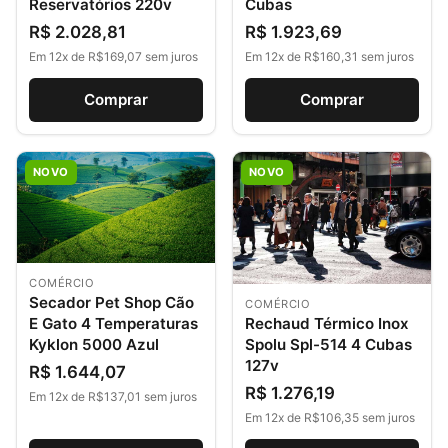
Reservatórios 220v
Cubas
R$ 2.028,81
R$ 1.923,69
Em 12x de R$169,07 sem juros
Em 12x de R$160,31 sem juros
Comprar
Comprar
NOVO
NOVO
COMÉRCIO
Secador Pet Shop Cão
COMÉRCIO
Rechaud Térmico Inox
E Gato 4 Temperaturas
Spolu Spl-514 4 Cubas
Kyklon 5000 Azul
127v
R$ 1.644,07
R$ 1.276,19
Em 12x de R$137,01 sem juros
Em 12x de R$106,35 sem juros