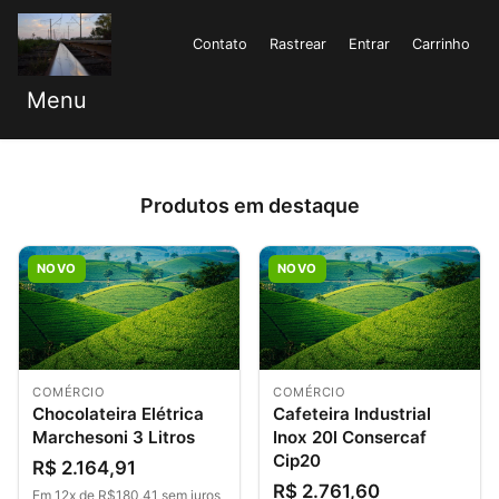
Contato
Rastrear
Entrar
Carrinho
Menu
Produtos em destaque
NOVO
NOVO
COMÉRCIO
COMÉRCIO
Chocolateira Elétrica
Cafeteira Industrial
Marchesoni 3 Litros
Inox 20l Consercaf
Cip20
R$ 2.164,91
R$ 2.761,60
Em 12x de R$180,41 sem juros