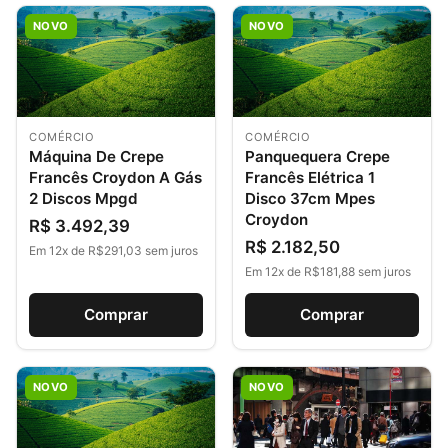
NOVO
NOVO
COMÉRCIO
COMÉRCIO
Máquina De Crepe
Panquequera Crepe
Francês Croydon A Gás
Francês Elétrica 1
2 Discos Mpgd
Disco 37cm Mpes
Croydon
R$ 3.492,39
R$ 2.182,50
Em 12x de R$291,03 sem juros
Em 12x de R$181,88 sem juros
Comprar
Comprar
NOVO
NOVO