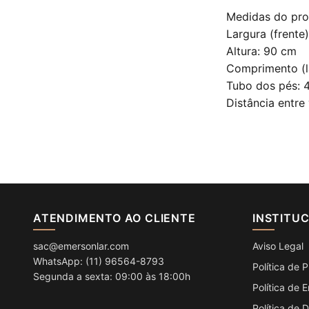
Medidas do pr
Largura (frente)
Altura: 90 cm
Comprimento (la
Tubo dos pés: 
Distância entre
ATENDIMENTO AO CLIENTE
INSTITU
sac@emersonlar.com
Aviso Legal
WhatsApp: (11) 96564-8793
Política de 
Segunda a sexta: 09:00 às 18:00h
Política de 
Política de