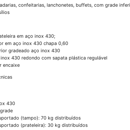
adarias, confeitarias, lanchonetes, buffets, com grade infer
ílios
rateleira em aço inox 430;
or em aço inox 430 chapa 0,60
ferior gradeado aço inox 430
 inox 430 redondo com sapata plástica regulável
 encaixe
cnicas
nox 430
 grade
portado (tampo): 70 kg distribuídos
ortado (prateleira): 30 kg distribuídos