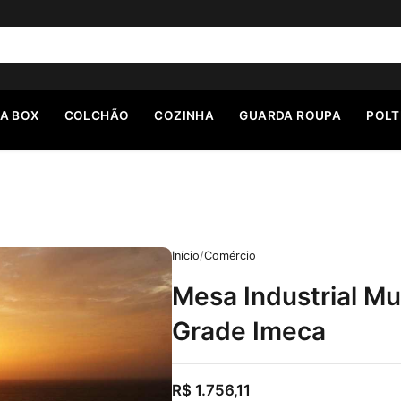
A BOX
COLCHÃO
COZINHA
GUARDA ROUPA
POL
Início
/
Comércio
Mesa Industrial M
Grade Imeca
R$
1.756,11