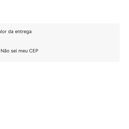
 Toda Inox Com Grade Imeca quantidade
lor da entrega
Não sei meu CEP