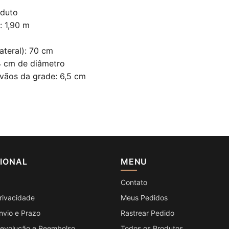
oduto
: 1,90 m
teral): 70 cm
4 cm de diâmetro
 vãos da grade: 6,5 cm
CIONAL
MENU
Contato
Privacidade
Meus Pedidos
Envio e Prazo
Rastrear Pedido
 Devolução e Reembolso
Todos os Produtos