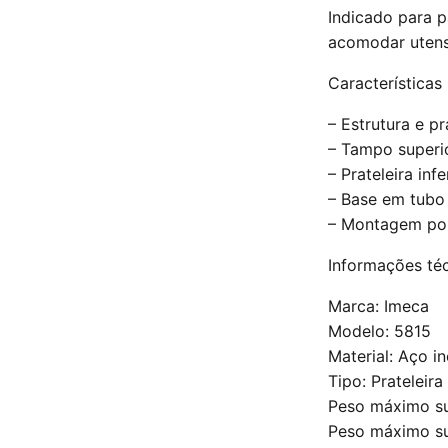
Indicado para p
acomodar utens
Características
– Estrutura e p
– Tampo superi
– Prateleira in
– Base em tubo
– Montagem por
Informações té
Marca: Imeca
Modelo: 5815
Material: Aço i
Tipo: Prateleira
Peso máximo su
Peso máximo sup