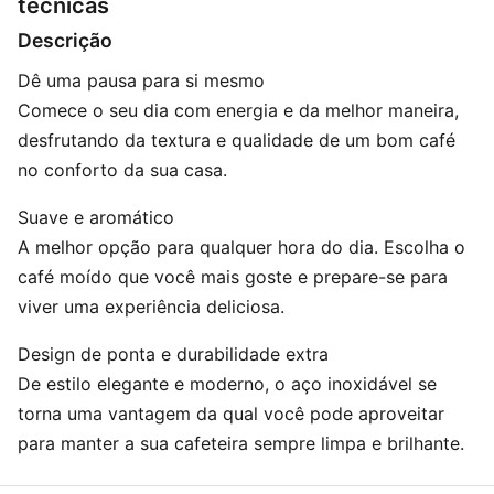
técnicas
Descrição
Dê uma pausa para si mesmo
Comece o seu dia com energia e da melhor maneira,
desfrutando da textura e qualidade de um bom café
no conforto da sua casa.
Suave e aromático
A melhor opção para qualquer hora do dia. Escolha o
café moído que você mais goste e prepare-se para
viver uma experiência deliciosa.
Design de ponta e durabilidade extra
De estilo elegante e moderno, o aço inoxidável se
torna uma vantagem da qual você pode aproveitar
para manter a sua cafeteira sempre limpa e brilhante.