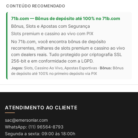
CONTEÚDO RECOMENDADO
71b.com — Bônus de depósito até 100% no 71b.com
Bônus, Slots e Apostas com Segurança
Slots premium e cassino ao vivo com PIX
No 71b.com, você encontra bônus de depósito
recorrentes, milhares de slots premium e cassino ao vivo
com dealers reais. Tudo protegido por criptografia SSL
256-bit e em conformidade com a LGPD.
Jogos:
Slots, Cassino Ao Vivo, Apostas Esportivas ·
Bônus:
Bônus
de depósito até 100% no primeiro depósito via PIX
ATENDIMENTO AO CLIENTE
sac@emersonlar.com
WhatsApp: (11) 96564-8793
Segunda a sexta: 09:00 às 18:00h