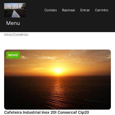
Contato
Rastrear
Entrar
Carrinho
Menu
Início
/
Comércio
NOVO
Cafeteira Industrial Inox 20l Consercaf Cip20