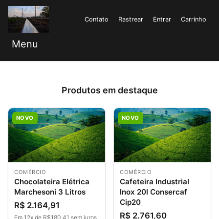
Contato
Rastrear
Entrar
Carrinho
Menu
Produtos em destaque
NOVO
NOVO
COMÉRCIO
COMÉRCIO
Chocolateira Elétrica
Cafeteira Industrial
Marchesoni 3 Litros
Inox 20l Consercaf
Cip20
R$ 2.164,91
R$ 2.761,60
Em 12x de R$180,41 sem juros