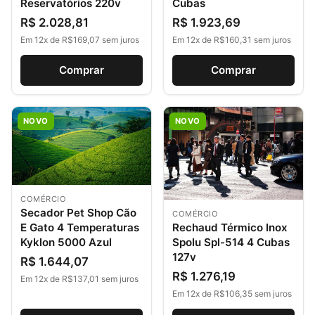
Reservatórios 220v
Cubas
R$ 2.028,81
R$ 1.923,69
Em 12x de R$169,07 sem juros
Em 12x de R$160,31 sem juros
Comprar
Comprar
NOVO
NOVO
COMÉRCIO
Secador Pet Shop Cão
COMÉRCIO
Rechaud Térmico Inox
E Gato 4 Temperaturas
Spolu Spl-514 4 Cubas
Kyklon 5000 Azul
127v
R$ 1.644,07
R$ 1.276,19
Em 12x de R$137,01 sem juros
Em 12x de R$106,35 sem juros