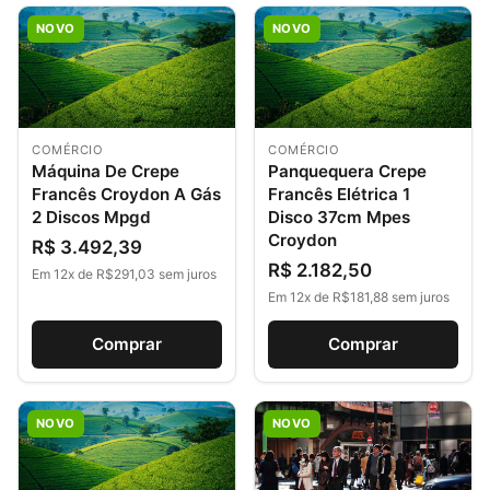
NOVO
NOVO
COMÉRCIO
COMÉRCIO
Máquina De Crepe
Panquequera Crepe
Francês Croydon A Gás
Francês Elétrica 1
2 Discos Mpgd
Disco 37cm Mpes
Croydon
R$ 3.492,39
R$ 2.182,50
Em 12x de R$291,03 sem juros
Em 12x de R$181,88 sem juros
Comprar
Comprar
NOVO
NOVO