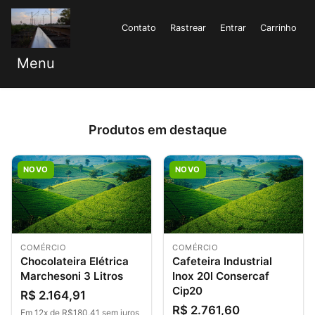
Contato
Rastrear
Entrar
Carrinho
Menu
Produtos em destaque
NOVO
NOVO
COMÉRCIO
COMÉRCIO
Chocolateira Elétrica
Cafeteira Industrial
Marchesoni 3 Litros
Inox 20l Consercaf
Cip20
R$ 2.164,91
R$ 2.761,60
Em 12x de R$180,41 sem juros