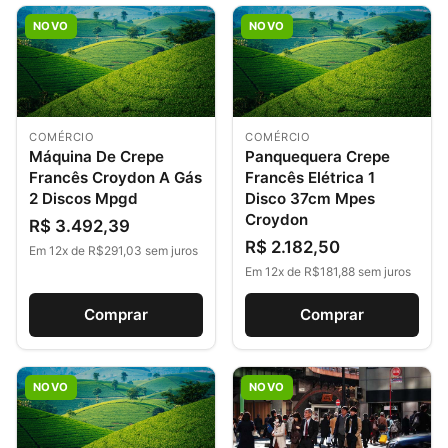
NOVO
NOVO
COMÉRCIO
COMÉRCIO
Máquina De Crepe
Panquequera Crepe
Francês Croydon A Gás
Francês Elétrica 1
2 Discos Mpgd
Disco 37cm Mpes
Croydon
R$ 3.492,39
R$ 2.182,50
Em 12x de R$291,03 sem juros
Em 12x de R$181,88 sem juros
Comprar
Comprar
NOVO
NOVO