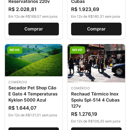
Reservatórios 220v
Cubas
R$ 2.028,81
R$ 1.923,69
Em 12x de R$169,07 sem juros
Em 12x de R$160,31 sem juros
Comprar
Comprar
NOVO
NOVO
COMÉRCIO
Secador Pet Shop Cão
COMÉRCIO
Rechaud Térmico Inox
E Gato 4 Temperaturas
Spolu Spl-514 4 Cubas
Kyklon 5000 Azul
127v
R$ 1.644,07
R$ 1.276,19
Em 12x de R$137,01 sem juros
Em 12x de R$106,35 sem juros