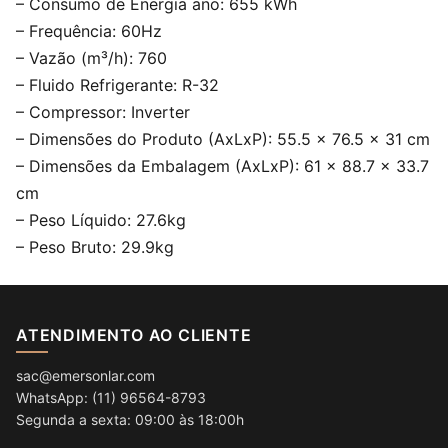
– Consumo de Energia ano: 655 kWh
– Frequência: 60Hz
– Vazão (m³/h): 760
– Fluido Refrigerante: R-32
– Compressor: Inverter
– Dimensões do Produto (AxLxP): 55.5 x 76.5 x 31 cm
– Dimensões da Embalagem (AxLxP): 61 x 88.7 x 33.7
cm
– Peso Líquido: 27.6kg
– Peso Bruto: 29.9kg
ATENDIMENTO AO CLIENTE
sac@emersonlar.com
WhatsApp: (11) 96564-8793
Segunda a sexta: 09:00 às 18:00h