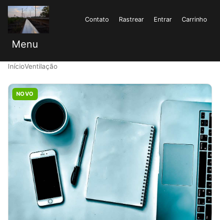
Contato
Rastrear
Entrar
Carrinho
Menu
Início
Ventilação
NOVO