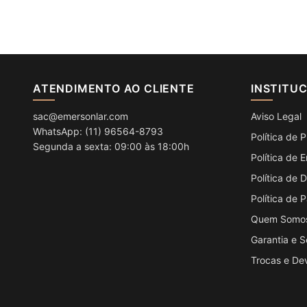
ATENDIMENTO AO CLIENTE
INSTITU
sac@emersonlar.com
Aviso Legal
WhatsApp: (11) 96564-8793
Política de 
Segunda a sexta: 09:00 às 18:00h
Política de 
Política de
Política de
Quem Somo
Garantia e 
Trocas e De