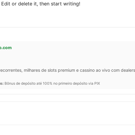
dit or delete it, then start writing!
1b.com
correntes, milhares de slots premium e cassino ao vivo com dealers 
s:
Bônus de depósito até 100% no primeiro depósito via PIX