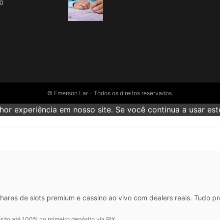
00
© Emerson Lar - Todos os direitos reservados.
or experiência em nosso site. Se você continua a usar este
hares de slots premium e cassino ao vivo com dealers reais. Tudo p
ito até 100% no primeiro depósito via PIX