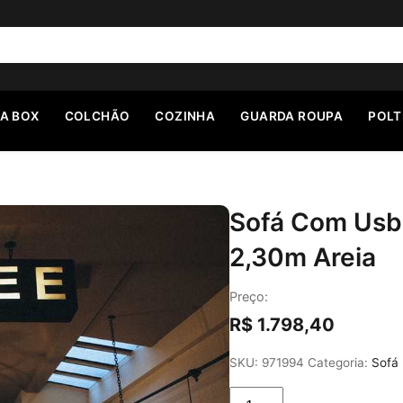
A BOX
COLCHÃO
COZINHA
GUARDA ROUPA
POL
Sofá Com Usb R
2,30m Areia
Preço:
R$
1.798,40
SKU:
971994
Categoria:
Sofá
Sofá Com Usb Retrátil E 