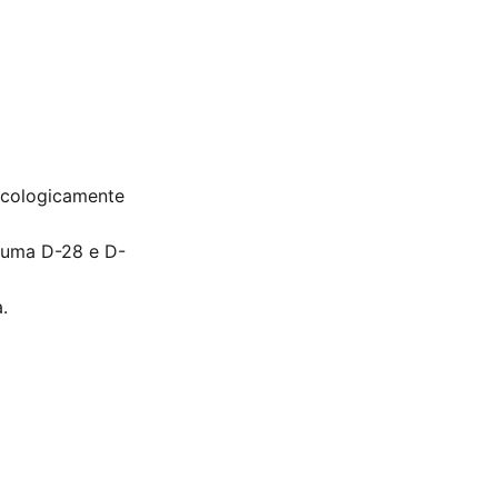
 ecologicamente
spuma D-28 e D-
.