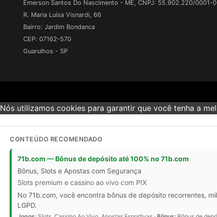
Emerson Santos Do Nascimento - ME, CNPJ: 55.902.220/0001-
R. Maria Luísa Visnardi, 66
Bairro: Jardim Bondanca
CEP: 07162-570
Guarulhos - SP
Nós utilizamos cookies para garantir que você tenha a melh
CONTEÚDO RECOMENDADO
71b.com — Bônus de depósito até 100% no 71b.com
Bônus, Slots e Apostas com Segurança
Slots premium e cassino ao vivo com PIX
No 71b.com, você encontra bônus de depósito recorrentes, mil
LGPD.
Jogos:
Slots, Cassino Ao Vivo, Apostas Esportivas ·
Bônus:
Bônus de depós