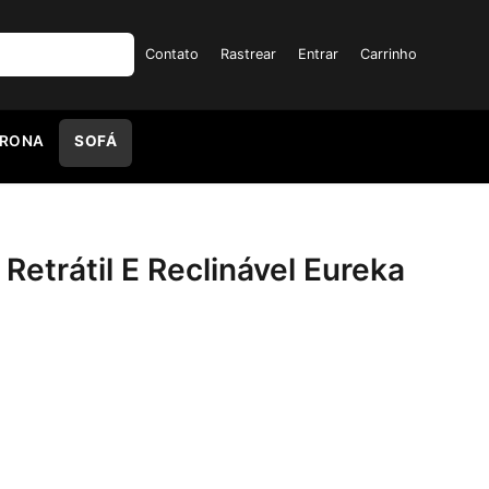
Contato
Rastrear
Entrar
Carrinho
TRONA
SOFÁ
etrátil E Reclinável Eureka
Reclinável Eureka 2,30m Areia quantidade