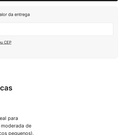
alor da entrega
eu CEP
icas
eal para
a moderada de
iços pequenos),