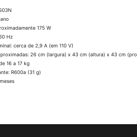
G03N
iano
proximadamente 175 W
 60 Hz
inal: cerca de 2,9 A (em 110 V)
proximadas: 26 cm (largura) x 43 cm (altura) x 43 cm (pr
de 16 a 17 kg
ante: R600a (31 g)
 meses