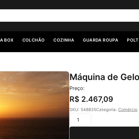
A BOX
COLCHÃO
COZINHA
GUARDA ROUPA
POL
Máquina de Gelo
Preço:
R$ 2.467,09
SKU: 548835
Categoria:
Comércio
Quantidade