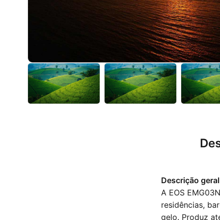
Des
Descrição geral
A EOS EMG03N é
residências, b
gelo. Produz at