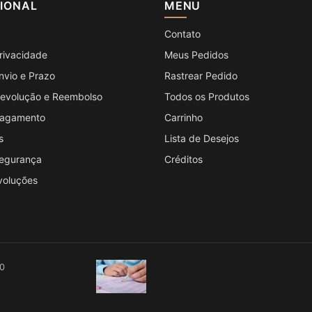
CIONAL
MENU
Contato
Privacidade
Meus Pedidos
Envio e Prazo
Rastrear Pedido
 Devolução e Reembolso
Todos os Produtos
 Pagamento
Carrinho
s
Lista de Desejos
Segurança
Créditos
voluções
00