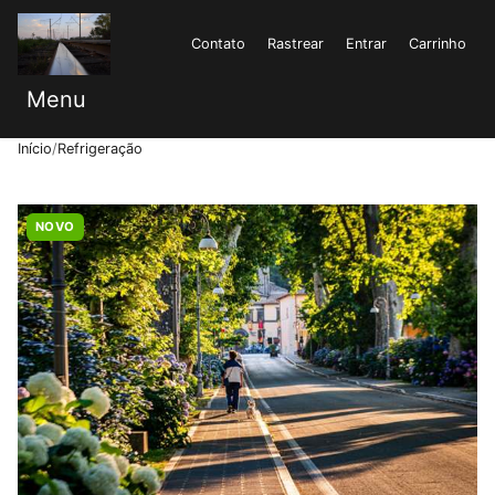
Contato
Rastrear
Entrar
Carrinho
Menu
Início
/
Refrigeração
NOVO