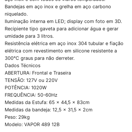
Bandejas em aço inox e grelha em aço carbono
niquelado.
Iluminação interna em LED; display com foto em 3D.
Recipiente tipo gaveta para adicionar água e gerar
umidade para 3 litros.
Resistência elétrica em aço inox 304 tubular e fiação
elétrica com revestimento em silicone resistente a
300°C graus para não derreter.
Dados Técnicos
ABERTURA: Frontal e Traseira
TENSÃO: 127V ou 220V
POTÊNCIA: 1020W
FREQUÊNCIA: 50-60Hz
Medidas da Estufa: 65 x 44,5 x 83cm
Medidas da bandeja: 12,5 x 31,5 x 2cm
Peso: 29kg
Modelo: VAPOR 489 12B