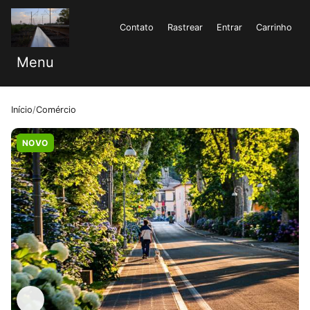
Contato
Rastrear
Entrar
Carrinho
Menu
Início
/
Comércio
NOVO