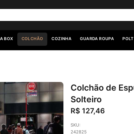
A BOX
COLCHÃO
COZINHA
GUARDA ROUPA
POL
Colchão de Esp
Solteiro
R$ 127,46
SKU:
242825