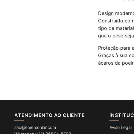
Design modern
Construído com
tipo de materia
que o peso seja
Proteção para 
Graças à sua co
ácaros da poei
ATENDIMENTO AO CLIENTE
INSTITU
sac@emersonlar.com
Aviso Legal
WhatsApp: (11) 96564-8793