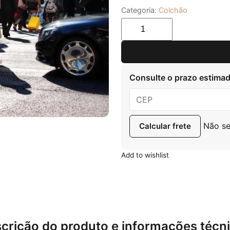
Categoria:
Colchão
Quantidade
Consulte o prazo estimad
Não s
Calcular frete
Add to wishlist
crição do produto e informações técn