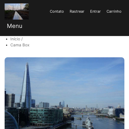
Contato
Rastrear
Entrar
Carrinho
Menu
Início
Cama Box