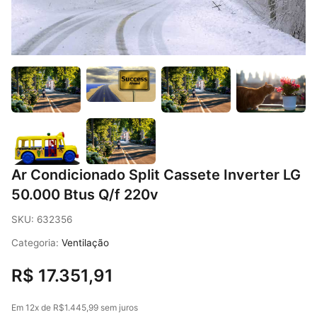
Ar Condicionado Split Cassete Inverter LG
50.000 Btus Q/f 220v
SKU:
632356
Categoria:
Ventilação
R$
17.351,91
Em
12x
de
R$1.445,99
sem juros