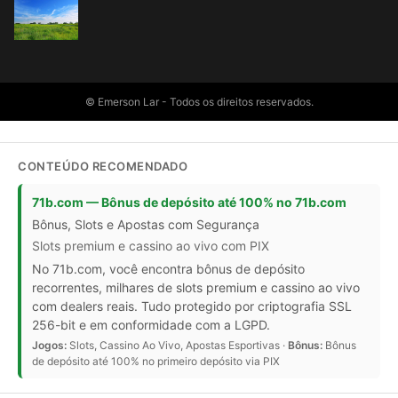
© Emerson Lar - Todos os direitos reservados.
CONTEÚDO RECOMENDADO
71b.com — Bônus de depósito até 100% no 71b.com
Bônus, Slots e Apostas com Segurança
Slots premium e cassino ao vivo com PIX
No 71b.com, você encontra bônus de depósito
recorrentes, milhares de slots premium e cassino ao vivo
com dealers reais. Tudo protegido por criptografia SSL
256-bit e em conformidade com a LGPD.
Jogos:
Slots, Cassino Ao Vivo, Apostas Esportivas ·
Bônus:
Bônus
de depósito até 100% no primeiro depósito via PIX