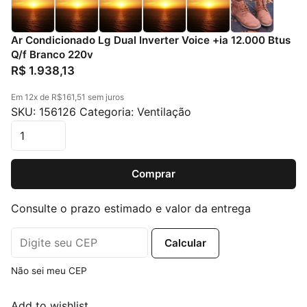
Ar Condicionado Lg Dual Inverter Voice +ia 12.000 Btus
Q/f Branco 220v
R$
1.938,13
Em
12x
de
R$161,51
sem juros
SKU:
156126
Categoria:
Ventilação
Ar Condicionado Lg Dual Inverter Voice +ia 12.000 Btus
Comprar
Consulte o prazo estimado e valor da entrega
Calcular
Não sei meu CEP
Add to wishlist