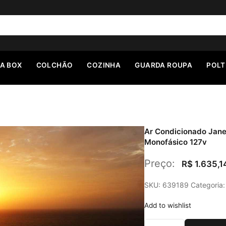
A BOX
COLCHÃO
COZINHA
GUARDA ROUPA
POL
Ar Condicionado Jane
Monofásico 127v
Preço:
R$ 1.635,1
SKU:
639189
Categoria
Add to wishlist