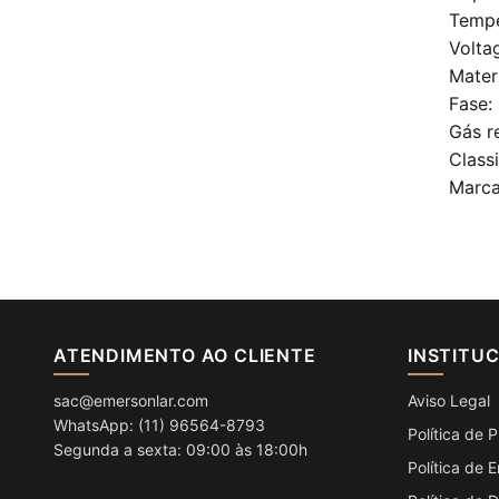
Tempe
Volta
Mater
Fase:
Gás r
Class
Marca
ATENDIMENTO AO CLIENTE
INSTITU
sac@emersonlar.com
Aviso Legal
WhatsApp: (11) 96564-8793
Política de 
Segunda a sexta: 09:00 às 18:00h
Política de 