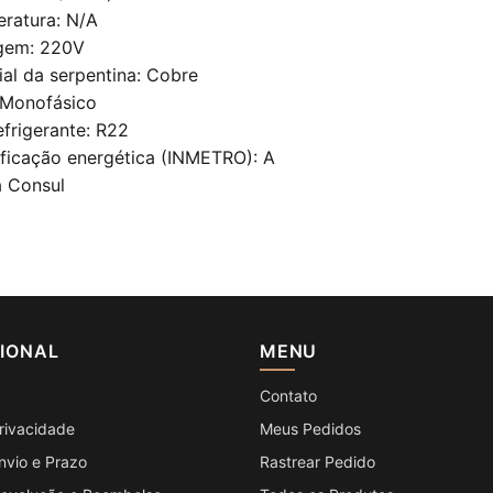
ratura: N/A
gem: 220V
ial da serpentina: Cobre
 Monofásico
efrigerante: R22
ificação energética (INMETRO): A
 Consul
CIONAL
MENU
Contato
Privacidade
Meus Pedidos
Envio e Prazo
Rastrear Pedido