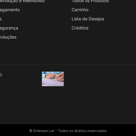
 Devolução e Reembolso
Todos os Produtos
 Pagamento
Carrinho
s
Lista de Desejos
Segurança
Créditos
voluções
00
© Emerson Lar - Todos os direitos reservados.