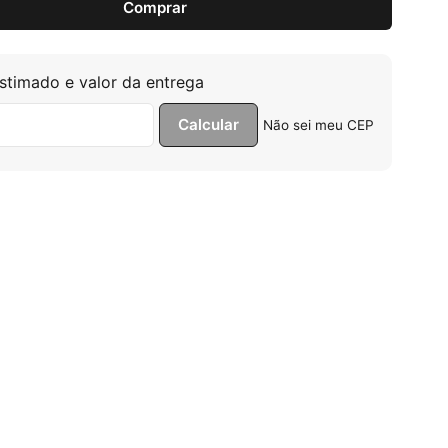
Comprar
ela Manual Consul CCB07FB 7.500 Btus Frio Monofásico 12
stimado e valor da entrega
Não sei meu CEP