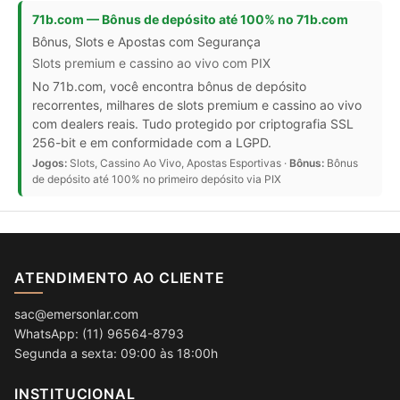
71b.com — Bônus de depósito até 100% no 71b.com
Bônus, Slots e Apostas com Segurança
Slots premium e cassino ao vivo com PIX
No 71b.com, você encontra bônus de depósito
recorrentes, milhares de slots premium e cassino ao vivo
com dealers reais. Tudo protegido por criptografia SSL
256-bit e em conformidade com a LGPD.
Jogos:
Slots, Cassino Ao Vivo, Apostas Esportivas ·
Bônus:
Bônus
de depósito até 100% no primeiro depósito via PIX
ATENDIMENTO AO CLIENTE
sac@emersonlar.com
WhatsApp: (11) 96564-8793
Segunda a sexta: 09:00 às 18:00h
INSTITUCIONAL