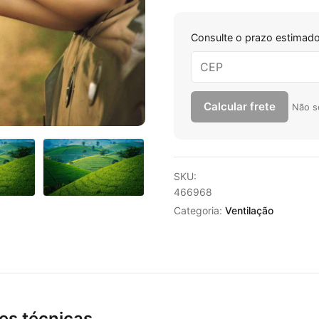
Consulte o prazo estimado
Calcular frete
Não s
SKU:
466968
Categoria:
Ventilação
es técnicas