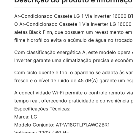
Ar-Condicionado Cassete LG 1 Via Inverter 16000
O Ar-Condicionado Cassete 1 Via Inverter LG 16000 
aletas Black Finn, que possuem um revestimento em r
filme hidrofílico evita o acúmulo de água no trocad
Com classificação energética A, este modelo opera
Inverter garante uma climatização precisa e econô
Com ciclo quente e frio, o aparelho se adapta às v
fresco e o nível de ruído de 45 dB(A) garante um es
A conectividade Wi-Fi permite o controle remoto vi
tempo real, oferecendo praticidade e conveniência 
Especificações Técnicas:
Marca: LG
Modelo Conjunto: AT-W18GTLP1.AWGZBR1
Voltagem: 220V / 60 Hz