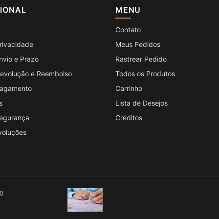
CIONAL
MENU
Contato
Privacidade
Meus Pedidos
Envio e Prazo
Rastrear Pedido
 Devolução e Reembolso
Todos os Produtos
 Pagamento
Carrinho
s
Lista de Desejos
Segurança
Créditos
voluções
00