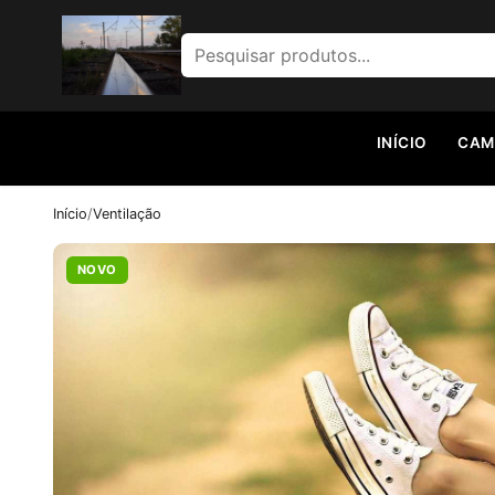
Pesquisar por:
INÍCIO
CAM
Início
/
Ventilação
NOVO