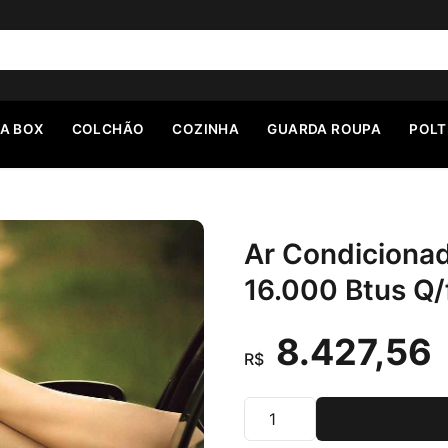
A BOX
COLCHÃO
COZINHA
GUARDA ROUPA
POL
Ar Condicionad
16.000 Btus Q/
8.427,56
R$
Quantidade