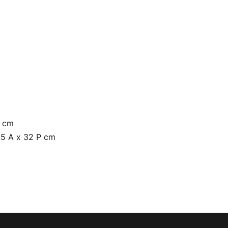
P cm
,5 A x 32 P cm