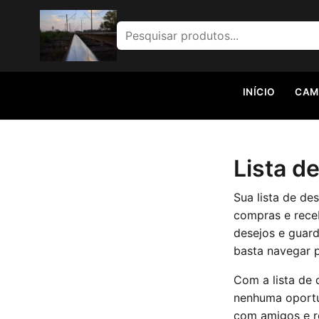
Pesquisar por:
INÍCIO
CAM
Lista d
Sua lista de de
compras e receb
desejos e guard
basta navegar pe
Com a lista de
nenhuma oportu
com amigos e r