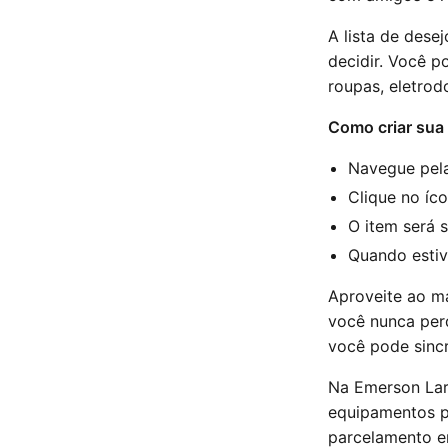
A lista de dese
decidir. Você p
roupas, eletrod
Como criar sua 
Navegue pela
Clique no íc
O item será 
Quando estive
Aproveite ao m
você nunca per
você pode sincr
Na Emerson Lar
equipamentos p
parcelamento em