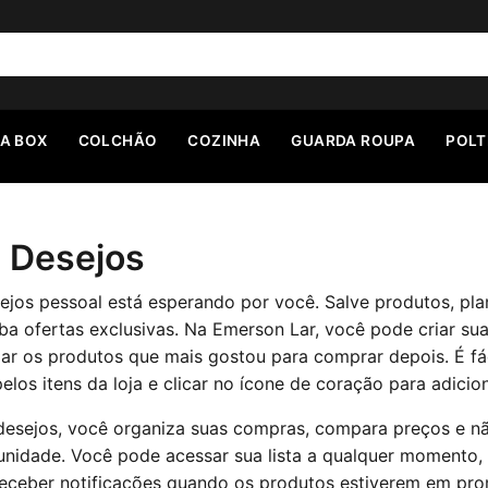
A BOX
COLCHÃO
COZINHA
GUARDA ROUPA
POL
e Desejos
sejos pessoal está esperando por você. Salve produtos, pla
a ofertas exclusivas. Na Emerson Lar, você pode criar sua 
ar os produtos que mais gostou para comprar depois. É fác
los itens da loja e clicar no ícone de coração para adiciona
 desejos, você organiza suas compras, compara preços e n
nidade. Você pode acessar sua lista a qualquer momento, 
eceber notificações quando os produtos estiverem em pr