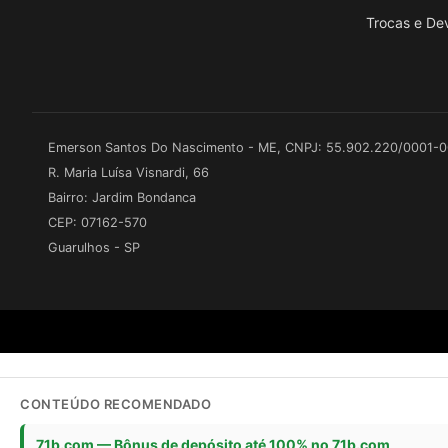
Trocas e De
Emerson Santos Do Nascimento - ME, CNPJ: 55.902.220/0001-
R. Maria Luísa Visnardi, 66
Bairro: Jardim Bondanca
CEP: 07162-570
Guarulhos - SP
CONTEÚDO RECOMENDADO
71b.com — Bônus de depósito até 100% no 71b.com