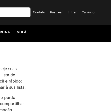
Contato
Rastrear
Entrar
Carrinho
TRONA
SOFÁ
neje suas
lista de
il e rápido:
r à sua lista.
ão perde
compartilhar
omoção.