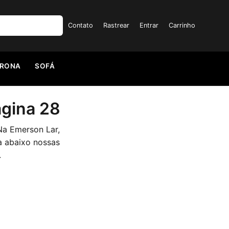
Contato
Rastrear
Entrar
Carrinho
TRONA
SOFÁ
ágina 28
Na Emerson Lar,
a abaixo nossas
.