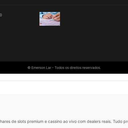
00
© Emerson Lar - Todos os direitos reservados.
hares de slots premium e cassino ao vivo com dealers reais. Tudo p