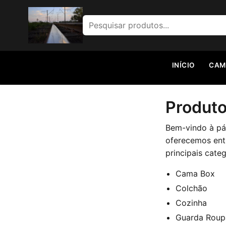
Pesquisar por:
INÍCIO
CAM
Produto
Bem-vindo à pág
oferecemos entr
principais cate
Cama Box
Colchão
Cozinha
Guarda Roup