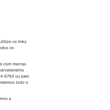
ilize os links
odos os
mos com marcas
 parcelamento
64-8793 ou pelo
tendemos todo o
imos a