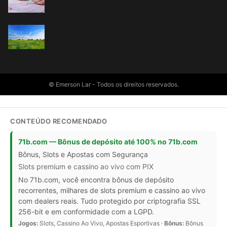
© Emerson Lar - Todos os direitos reservados.
CONTEÚDO RECOMENDADO
71b.com — Bônus de depósito até 100% no 71b.com
Bônus, Slots e Apostas com Segurança
Slots premium e cassino ao vivo com PIX
No 71b.com, você encontra bônus de depósito
recorrentes, milhares de slots premium e cassino ao vivo
com dealers reais. Tudo protegido por criptografia SSL
256-bit e em conformidade com a LGPD.
Jogos:
Slots, Cassino Ao Vivo, Apostas Esportivas ·
Bônus:
Bônus