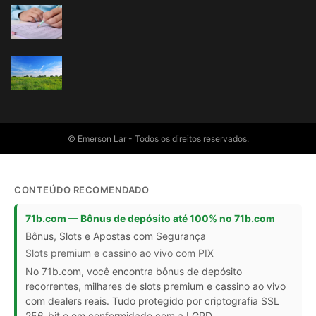
© Emerson Lar - Todos os direitos reservados.
CONTEÚDO RECOMENDADO
71b.com — Bônus de depósito até 100% no 71b.com
Bônus, Slots e Apostas com Segurança
Slots premium e cassino ao vivo com PIX
No 71b.com, você encontra bônus de depósito
recorrentes, milhares de slots premium e cassino ao vivo
com dealers reais. Tudo protegido por criptografia SSL
256-bit e em conformidade com a LGPD.