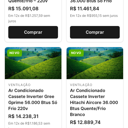
Quente/frio – 220v
36.000 Btus Só Frio
R$ 15.091,08
R$ 11.461,84
Em 12x de R$1.257,59 sem
Em 12x de R$955,15 sem juros
juros
Comprar
Comprar
NOVO
NOVO
VENTILAÇÃO
VENTILAÇÃO
Ar Condicionado
Ar Condicionado
Cassete Inverter Gree
Cassete Inverter
Gprime 56.000 Btus Só
Hitachi Aircore 36.000
Frio 220v
Btus Quente/Frio
Branco
R$ 14.238,31
R$ 12.889,74
Em 12x de R$1.186,53 sem