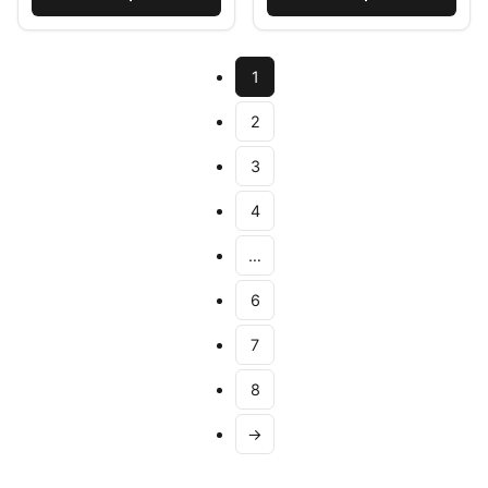
1
2
3
4
…
6
7
8
→