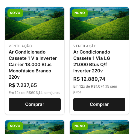
NOVO
NOVO
VENTILAÇÃO
VENTILAÇÃO
Ar Condicionado
Ar Condicionado
Cassete 1 Via Inverter
Cassete 1 Via LG
Carrier 18.000 Btus
21.000 Btus Q/f
Monofásico Branco
Inverter 220v
220v
R$ 12.889,74
R$ 7.237,65
Em 12x de R$1.074,15 sem
juros
Em 12x de R$603,14 sem juros
Comprar
Comprar
NOVO
NOVO